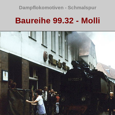
Dampflokomotiven - Schmalspur
Baureihe 99.32 - Molli