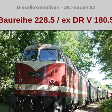
Diesellokomotiven - UIC-Bauart 92
Baureihe 228.5 / ex DR V 180.