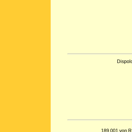
Dispol
189 001 von 