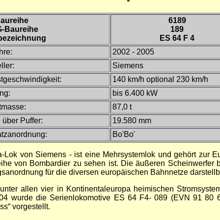
aureihe
6189
-Baureihe
189
bezeichnung
ES 64 F 4
hre:
2002 - 2005
ller:
Siemens
tgeschwindigkeit:
140 km/h optional 230 km/h
ng:
bis 6.400 kW
tmasse:
87,0 t
über Puffer:
19.580 mm
tzanordnung:
Bo'Bo'
-Lok von Siemens - ist eine Mehrsystemlok und gehört zur Eu
he von Bombardier zu sehen ist. Die äußeren Scheinwerfer b
sanordnung für die diversen europäischen Bahnnetze darstellba
nter allen vier in Kontinentaleuropa heimischen Stromsyste
004 wurde die Serienlokomotive ES 64 F4- 089 (EVN 91 80 6
“ vorgestellt.