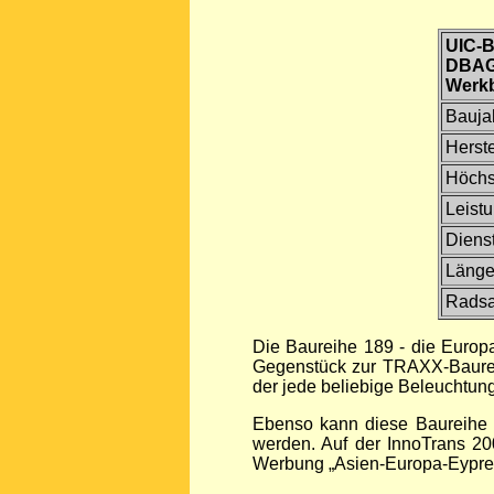
UIC-B
DBAG
Werk
Bauja
Herste
Höchs
Leistu
Diens
Länge 
Radsa
Die Baureihe 189 - die Europa
Gegenstück zur TRAXX-Baurei
der jede beliebige Beleuchtung
Ebenso kann diese Baureihe u
werden. Auf der InnoTrans 2
Werbung „Asien-Europa-Eypress