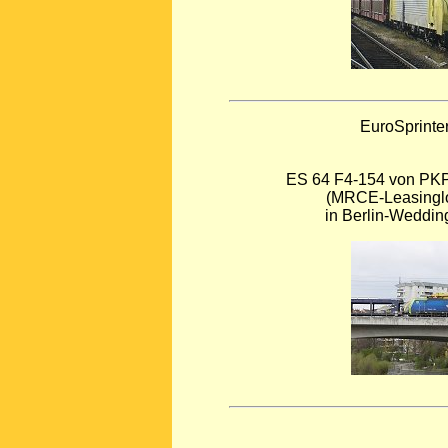
EuroSprinte
ES 64 F4-154 von PKP
(MRCE-Leasinglo
in Berlin-Wedding