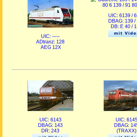
UIC: 6139 / 
DBAG: 139 /
DB: E 40 / 
UIC: -----
ADtranz: 128
AEG 12X
UIC: 6143
UIC: 614
DBAG: 143
DBAG: 14
DR: 243
(TRAXX)