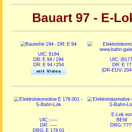
Bauart 97 - E-L
UIC: 8194
DB: E 94 / 194
UIC: (8177
DR: E 94 / 254
DR: E 77
(DR-EDV: 204
E-Lok vo
UIC: -----
BEW
DR: -----
DRG:
???
DRG: E 178 01