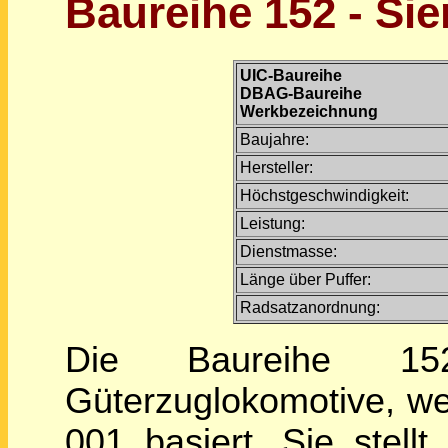
Baureihe 152 - Si
UIC-Baureihe
DBAG-Baureihe
Werkbezeichnung
Baujahre:
Hersteller:
Höchstgeschwindigkeit:
Leistung:
Dienstmasse:
Länge über Puffer:
Radsatzanordnung:
Die Baureihe 15
Güterzuglokomotive, we
001 basiert. Sie stell